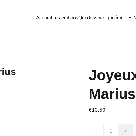
Accueil
Les éditions
Qui dessine, qui écrit
N
Joyeux
Marius
€13.50
-
+